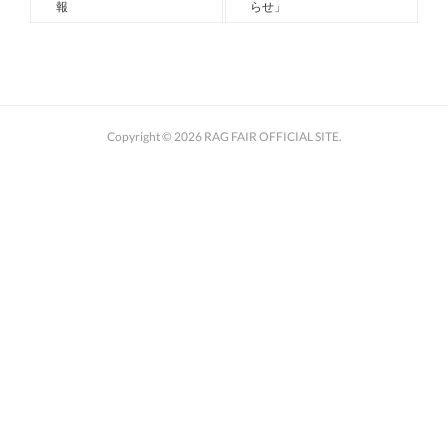
報
らせ」
Copyright ©
2026
RAG FAIR OFFICIAL SITE
.