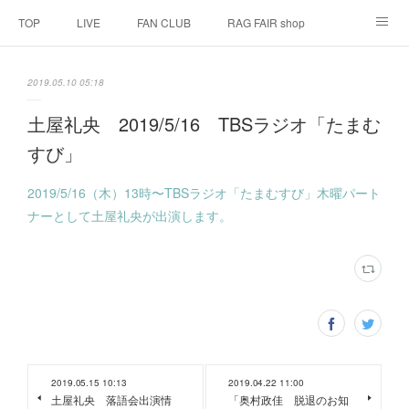
TOP
LIVE
FAN CLUB
RAG FAIR shop
SCHEDULE
BIOGRAPHY
HISTORY
2019.05.10 05:18
DISCOGRAPHY
LINK
土屋礼央 2019/5/16 TBSラジオ「たまむ
すび」
2019/5/16（木）13時〜TBSラジオ「たまむすび」木曜パート
ナーとして土屋礼央が出演します。
2019.05.15 10:13
2019.04.22 11:00
土屋礼央 落語会出演情
「奥村政佳 脱退のお知