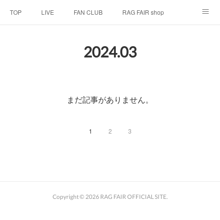
TOP
LIVE
FAN CLUB
RAG FAIR shop
SCHEDULE
BIOGRAPHY
HISTORY
2024
.
03
DISCOGRAPHY
LINK
まだ記事がありません。
1
2
3
Copyright ©
2026
RAG FAIR OFFICIAL SITE
.