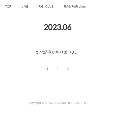
TOP
LIVE
FAN CLUB
RAG FAIR shop
SCHEDULE
BIOGRAPHY
HISTORY
2023
.
06
DISCOGRAPHY
LINK
まだ記事がありません。
1
2
3
Copyright ©
2026
RAG FAIR OFFICIAL SITE
.