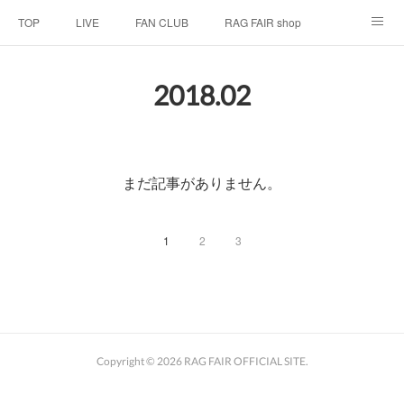
TOP
LIVE
FAN CLUB
RAG FAIR shop
SCHEDULE
BIOGRAPHY
HISTORY
2018
.
02
DISCOGRAPHY
LINK
まだ記事がありません。
1
2
3
Copyright ©
2026
RAG FAIR OFFICIAL SITE
.