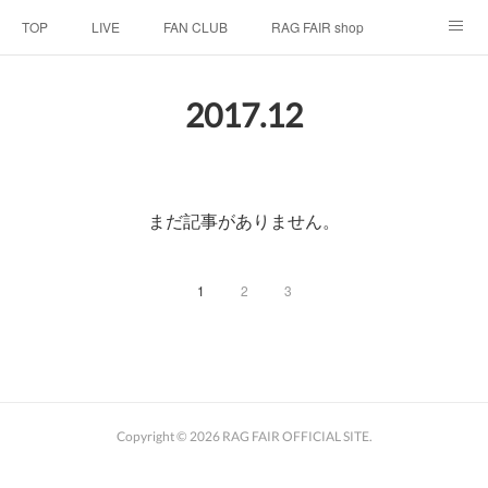
TOP
LIVE
FAN CLUB
RAG FAIR shop
SCHEDULE
BIOGRAPHY
HISTORY
2017
.
12
DISCOGRAPHY
LINK
まだ記事がありません。
1
2
3
Copyright ©
2026
RAG FAIR OFFICIAL SITE
.