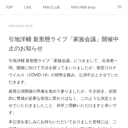
TOP
LIVE
FAN CLUB
RAG FAIR shop
SCHEDULE
BIOGRAPHY
HISTORY
2020.06.24 09:00
DISCOGRAPHY
LINK
引地洋輔 新形態ライブ「家族会議」開催中
止のお知らせ
引地洋輔 新形態ライブ「家族会議」につきまして、出演者一
同、開催に向けて方法を探ってまいりましたが、新型コロナ
ウイルス（COVID-19）の情勢を鑑み、公演中止とさせていた
だきます。
振替公演開催の準備を進めて参りましたが、引き続き、全国
的に警戒が必要な状況に変わりはなく、このような決定とさ
せていただきましたこと、何卒ご理解いただけますと幸いで
す。
本公演を楽しみにお待ちいただいておりました皆様には、ご