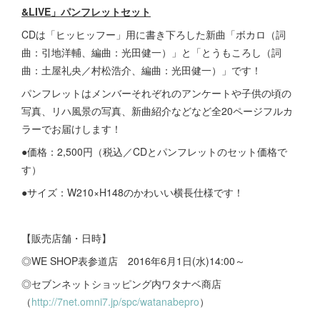
&LIVE」パンフレットセット
CDは「ヒッヒッフー」用に書き下ろした新曲「ボカロ（詞
曲：引地洋輔、編曲：光田健一）」と「とうもころし（詞
曲：土屋礼央／村松浩介、編曲：光田健一）」です！
パンフレットはメンバーそれぞれのアンケートや子供の頃の
写真、リハ風景の写真、新曲紹介などなど全20ページフルカ
ラーでお届けします！
●価格：2,500円（税込／CDとパンフレットのセット価格で
す）
●サイズ：W210×H148のかわいい横長仕様です！
【販売店舗・日時】
◎WE SHOP表参道店 2016年6月1日(水)14:00～
◎セブンネットショッピング内ワタナベ商店
（
http://7net.omni7.jp/spc/watanabepro
）