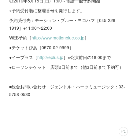
◎2016年5月15日(日)11:00～電話一般予約開始
※予約受付順に整理番号を発行します。
予約受付先：モーション・ブルー・ヨコハマ［045-226-
1919］※11:00〜22:00
WEB予約［
http://www.motionblue.co.jp
］
●チケットぴあ［0570-02-9999］
●イープラス［
http://eplus.jp
］※公演前日の18:00まで
●ローソンチケット：店頭2日前まで（他3日前まで予約可）
■総合お問い合わせ：ジェントル・ハーツミュージック：03-
5758-0530