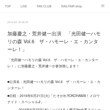
TOP
LIVE
FAN CLUB
RAG FAIR shop
SCHEDULE
BIOGRAPHY
HISTORY
2016.05.19 09:35
DISCOGRAPHY
LINK
加藤慶之・荒井健一出演 「光田健一ハモ
リの森 Vol.6 ザ・ハモーレ・エ・カンタ
ーレ！」
「光田健一ハモリの森 Vol.6 ザ・ハモーレ・エ・カンター
レ！」に加藤慶之・荒井健一が参加致します！
■公演名：光田健一ハモリの森 Vol.6 ザ・ハモーレ・エ・カ
ンターレ！
■日程：2016年6月21日(火)「たそがれYOKOHAMA！メロウ
ナイト・スペシャル♪」
2016年6月22日(水)「ハジける！横浜Yeah系スペシャ