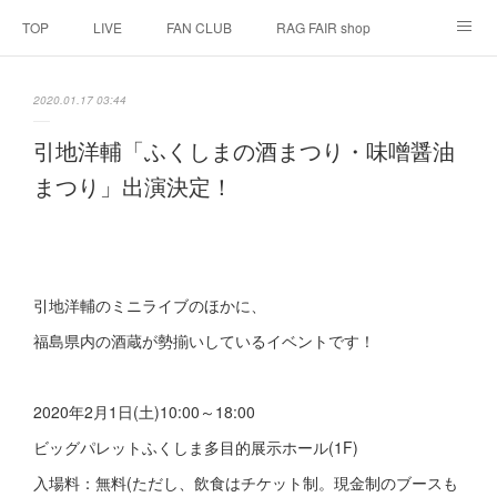
TOP
LIVE
FAN CLUB
RAG FAIR shop
SCHEDULE
BIOGRAPHY
HISTORY
2020.01.17 03:44
DISCOGRAPHY
LINK
引地洋輔「ふくしまの酒まつり・味噌醤油
まつり」出演決定！
引地洋輔のミニライブのほかに、
福島県内の酒蔵が勢揃いしているイベントです！
2020年2月1日(土)10:00～18:00
ビッグパレットふくしま多目的展示ホール(1F)
入場料：無料(ただし、飲食はチケット制。現金制のブースも