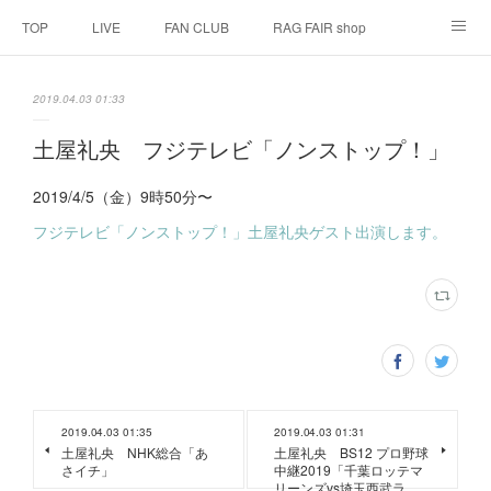
TOP
LIVE
FAN CLUB
RAG FAIR shop
SCHEDULE
BIOGRAPHY
HISTORY
2019.04.03 01:33
DISCOGRAPHY
LINK
土屋礼央 フジテレビ「ノンストップ！」
2019/4/5（金）9時50分〜
フジテレビ「ノンストップ！」土屋礼央ゲスト出演します。
2019.04.03 01:35
2019.04.03 01:31
土屋礼央 NHK総合「あ
土屋礼央 BS12 プロ野球
さイチ」
中継2019「千葉ロッテマ
リーンズvs埼玉西武ラ…