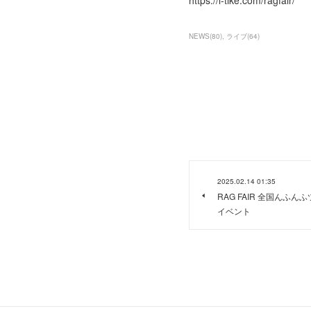
https://l-tike.com/ragfair/
NEWS
(
80
)
ライブ
(
64
)
2025.02.14 01:35
RAG FAIR 全国ん
イベント