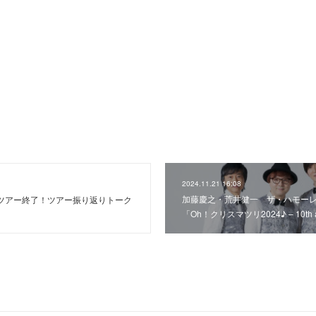
2024.11.21 16:08
加藤慶之・荒井健一 ザ・ハモー
ふんふツアー終了！ツアー振り返りトーク
「Oh！クリスマツリ2024♪ – 10th an