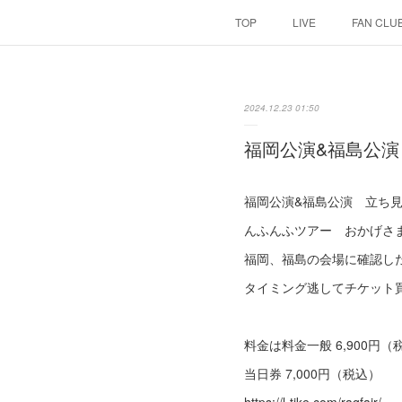
TOP
LIVE
FAN CLU
2024.12.23 01:50
福岡公演&福島公
福岡公演&福島公演 立ち
んふんふツアー おかげさ
福岡、福島の会場に確認し
タイミング逃してチケット
料金は料金一般 6,900円
当日券 7,000円（税込）