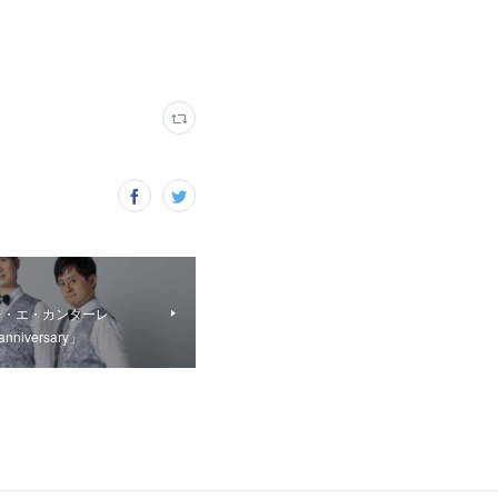
レ・エ・カンターレ
niversary」