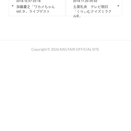
2018.12.07 03:18
2018.11.20 05:52
加藤慶之「ワカメちゃん
土屋礼央 テレビ朝日
vol.９」ライブゲスト
「くりぃむクイズミラク
ル9」
Copyright ©
2026
RAG FAIR OFFICIAL SITE
.