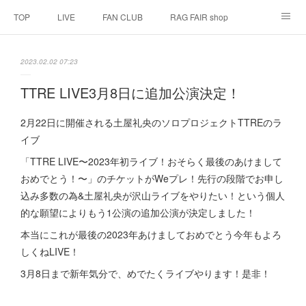
TOP
LIVE
FAN CLUB
RAG FAIR shop
SCHEDULE
BIOGRAPHY
HISTORY
2023.02.02 07:23
DISCOGRAPHY
LINK
TTRE LIVE3月8日に追加公演決定！
2月22日に開催される土屋礼央のソロプロジェクトTTREのラ
イブ
「TTRE LIVE〜2023年初ライブ！おそらく最後のあけまして
おめでとう！〜」のチケットがWeプレ！先行の段階でお申し
込み多数の為&土屋礼央が沢山ライブをやりたい！という個人
的な願望によりもう1公演の追加公演が決定しました！
本当にこれが最後の2023年あけましておめでとう今年もよろ
しくねLIVE！
3月8日まで新年気分で、めでたくライブやります！是非！