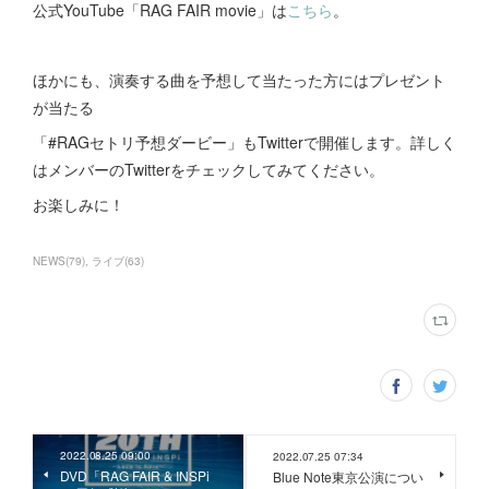
公式YouTube「RAG FAIR movie」は
こちら
。
ほかにも、演奏する曲を予想して当たった方にはプレゼント
が当たる
「#RAGセトリ予想ダービー」もTwitterで開催します。詳しく
はメンバーのTwitterをチェックしてみてください。
お楽しみに！
NEWS
(
79
)
ライブ
(
63
)
2022.08.25 09:00
2022.07.25 07:34
DVD「RAG FAIR & INSPi
Blue Note東京公演につい