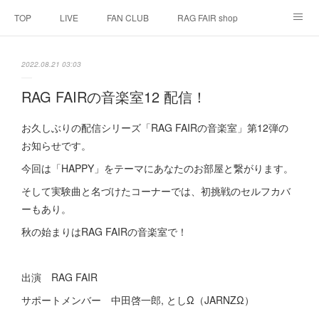
TOP
LIVE
FAN CLUB
RAG FAIR shop
SCHEDULE
BIOGRAPHY
HISTORY
2022.08.21 03:03
DISCOGRAPHY
LINK
RAG FAIRの音楽室12 配信！
お久しぶりの配信シリーズ「RAG FAIRの音楽室」第12弾の
お知らせです。
今回は「HAPPY」をテーマにあなたのお部屋と繋がります。
そして実験曲と名づけたコーナーでは、初挑戦のセルフカバ
ーもあり。
秋の始まりはRAG FAIRの音楽室で！
出演 RAG FAIR
サポートメンバー 中田啓一郎, としΩ（JARNZΩ）