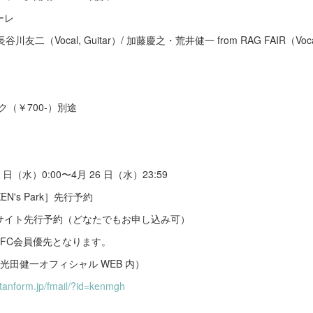
ーレ
 長谷川友二（Vocal, Guitar）/ 加藤慶之・荒井健一 from RAG FAIR（Voc
ンク（￥700-）別途
 日（水）0:00〜4月 26 日（水）23:59
's Park］先行予約
サイト先行予約（どなたでもお申し込み可）
FC会員優先となります。
光田健一オフィシャル WEB 内）
ntanform.jp/fmail/?id=kenmgh