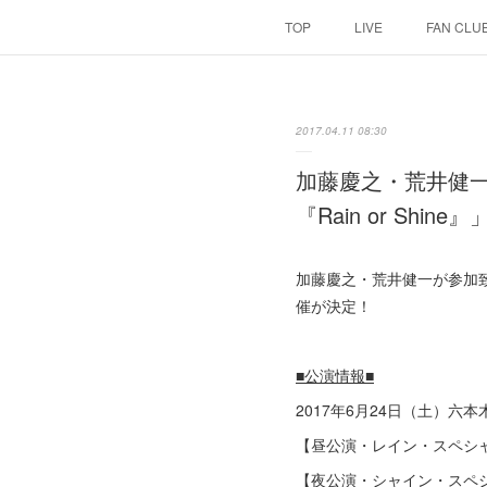
TOP
LIVE
FAN CLU
2017.04.11 08:30
加藤慶之・荒井健一
『Rain or Shine』
加藤慶之・荒井健一が参加致しま
催が決定！
■公演情報■
2017年6月24日（土）六
【昼公演・レイン・スペシャル】開
【夜公演・シャイン・スペシャル】