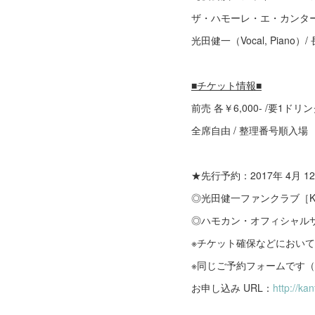
ザ・ハモーレ・エ・カンタ
光田健一（Vocal, Piano）/
■チケット情報■
前売 各￥6,000- /要1ドリ
全席自由 / 整理番号順入場
★先行予約：2017年 4月 12
◎光田健一ファンクラブ［KEN
◎ハモカン・オフィシャル
※チケット確保などにおいて
※同じご予約フォームです（
お申し込み URL：
http://ka