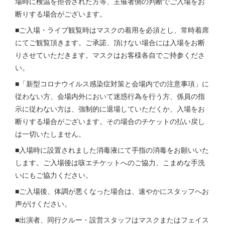
場時に検温を拒否された⽅等、主催者側の判断でご入場をお
断りする場合がございます。
■ご⼊場・ライブ観覧時はマスクの着⽤を必須とし、常時着席
にてご観覧頂きます。ご承諾、頂けない場合には⼊場をお断
りさせていただきます。マスクはお客様各⾃でご持参くださ
い。
■「新型コロナウイルス感染症対策と会場内での注意事項」に
従わない方、会場内外において迷惑行為を行う方、係員の指
示に従わない方は、強制的に退場していただくか、入場をお
断りする場合がございます。その場合のチケットの払い戻し
は一切いたしません。
■⼊場時に設置されました消毒液にて⼿指の消毒をお願いいた
します。ご⼊場後は咳エチケットへのご協⼒、こまめな⼿洗
いにもご協⼒ください。
■ご⼊場後、体調が悪くなった場合は、速やかにスタッフへお
声がけください。
■出演者、同⾏クルー・設営スタッフはマスクまたはフェイス