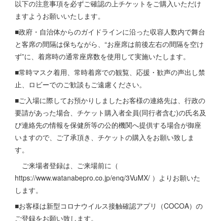
以下の注意事項を必ずご確認の上チケットをご購入いただけ
ますようお願いいたします。
■政府・⾃治体からのガイドラインに沿った収容⼈数内で舞台
と客席の間隔は保ちながら、“お座席は前後左右の間隔を空け
ず”に、着席時の通常座席数を使用して実施いたします。
■常時マスク着用、常時着席での観覧、応援・歓声の声出し禁
止、ロビーでのご歓談もご遠慮ください。
■ご入場に際してお預かりしましたお客様の連絡先は、行政の
要請があった場合、チケット購入者全員(同行者含む)の氏名及
び連絡先の情報を保健所等の公的機関へ提供する場合が御座
いますので、ご了承頂き、チケットの購入をお願い致しま
す。
ご来場者登録は、ご来場前に（
https://www.watanabepro.co.jp/enq/3VuMX/ ）よりお願いた
します。
■お客様は新型コロナウイルス接触確認アプリ（COCOA）の
ご登録をお願い致します。