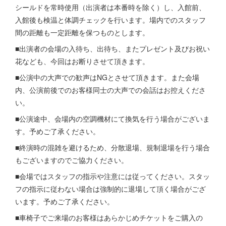
シールドを常時使⽤（出演者は本番時を除く）し、⼊館前、
⼊館後も検温と体調チェックを⾏います。場内でのスタッフ
間の距離も⼀定距離を保つものとします。
■出演者の会場の⼊待ち、出待ち、またプレゼント及びお祝い
花なども、今回はお断りさせて頂きます。
■公演中の大声での歓声はNGとさせて頂きます。また会場
内、公演前後でのお客様同士の大声での会話はお控えくださ
い。
■公演途中、会場内の空調機材にて換気を行う場合がございま
す。予めご了承ください。
■終演時の混雑を避けるため、分散退場、規制退場を⾏う場合
もございますのでご協⼒ください。
■会場ではスタッフの指示や注意には従ってください。スタッ
フの指示に従わない場合は強制的に退場して頂く場合がござ
います。予めご了承ください。
■車椅子でご来場のお客様はあらかじめチケットをご購入の