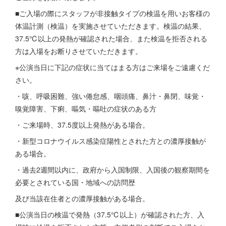
■ご⼊場の際にスタッフが⾮接触タイプの検温を⽤いお客様の
体温計測（検温）を実施させていただきます。検温の結果、
37.5℃以上の発熱が確認された場合、また検温を拒否される
⽅は入場をお断りさせていただきます。
※公演当⽇に下記の症状に当てはまる⽅はご来場をご遠慮くだ
さい。
・咳、呼吸困難、強い倦怠感、咽頭痛、⿐汁・⿐閉、味覚・
嗅覚障害、下痢、嘔気・嘔吐の症状のある⽅
・ご来場時、37.5度以上発熱がある場合。
・新型コロナウイルス感染症陽性とされた方との濃厚接触が
ある場合。
・過去2週間以内に、政府から入国制限、入国後の観察期間を
必要とされている国・地域への訪問歴
及び当該在住者との濃厚接触がある場合。
■公演当日の検温で発熱（37.5℃以上）が確認された方、入