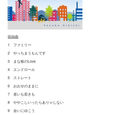
収録曲
1 ファミリー
2 やっちまうもんです
3 まな板のLove
4 エンドロール
5 ストレート
6 おおせのままに
7 老いも若きも
8 ややこしいったらありゃしない
9 会いにゆこう