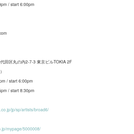
 / start 6:00pm
com
区丸の内2-7-3 東京ビルTOKIA 2F
木）
 / start 6:00pm
 / start 8:30pm
co.jp/jp/sp/artists/broad6/
o.jp/mypage/5000008/