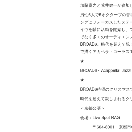
加藤慶之と荒井健一が参加し
男性6人で5オクターブの音
ングにフォーカスしたステージ
イヴを軸に活動を開始し、
でなく多くのオーディエン
BROAD6。時代を超え
で描くアカペラ・コーラス
★───────────────
BROAD6～Acappella! Jazz
★───────────────
BROAD6待望のクリスマ
時代を超えて親しまれるク
＜京都公演＞
会場：Live Spot RAG
〒604-8001 京都市