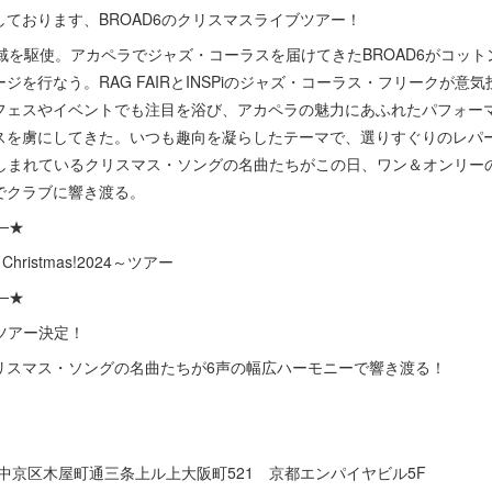
ております、BROAD6のクリスマスライブツアー！
域を駆使。アカペラでジャズ・コーラスを届けてきたBROAD6がコッ
を行なう。RAG FAIRとINSPiのジャズ・コーラス・フリークが意気
フェスやイベントでも注目を浴び、アカペラの魅力にあふれたパフォー
スを虜にしてきた。いつも趣向を凝らしたテーマで、選りすぐりのレパ
て親しまれているクリスマス・ソングの名曲たちがこの日、ワン＆オンリー
でクラブに響き渡る。
──★
! Christmas!2024～ツアー
──★
スツアー決定！
リスマス・ソングの名曲たちが6声の幅広ハーモニーで響き渡る！
中京区木屋町通三条上ル上大阪町521 京都エンパイヤビル5F